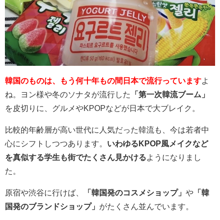
韓国のものは、もう何十年もの間日本で流行っています
よ
ね。ヨン様や冬のソナタが流行した
「第一次韓流ブーム」
を皮切りに、グルメやKPOPなどが日本で大ブレイク。
比較的年齢層が高い世代に人気だった韓流も、今は若者中
心にシフトしつつあります。
いわゆるKPOP風メイクなど
を真似する学生も街でたくさん見かける
ようになりまし
た。
原宿や渋谷に行けば、
「韓国発のコスメショップ」
や
「韓
国発のブランドショップ」
がたくさん並んでいます。