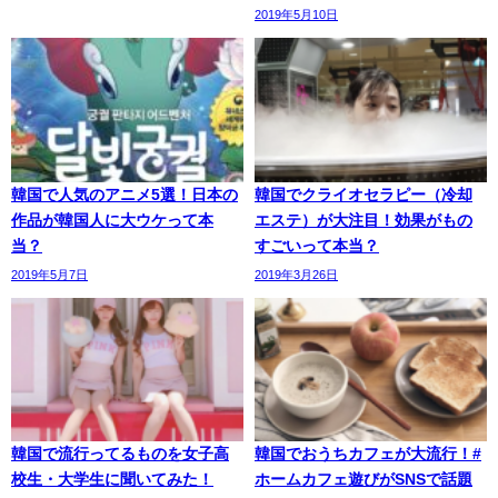
2019年5月10日
韓国で人気のアニメ5選！日本の
韓国でクライオセラピー（冷却
作品が韓国人に大ウケって本
エステ）が大注目！効果がもの
当？
すごいって本当？
2019年5月7日
2019年3月26日
韓国で流行ってるものを女子高
韓国でおうちカフェが大流行！#
校生・大学生に聞いてみた！
ホームカフェ遊びがSNSで話題