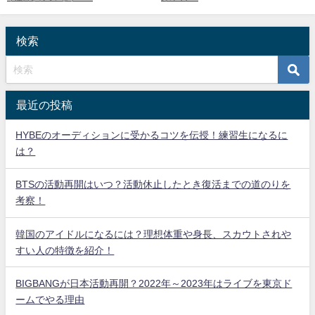
検索
最近の投稿
HYBEのオーディションに受かるコツを伝授！練習生になるに
は？
BTSの活動再開はいつ？活動休止したとき復活までの道のりを
考察！
韓国のアイドルになるには？理想体重や身長、スカウトされや
すい人の特徴を紹介！
BIGBANGが日本活動再開？2022年～2023年はライブを東京ド
ームでやる理由