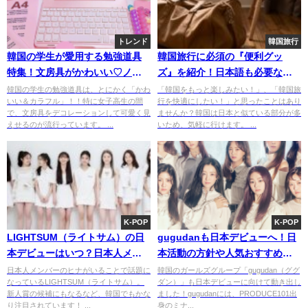
トレンド
韓国旅行
韓国の学生が愛用する勉強道具
韓国旅行に必須の『便利グッ
特集！文房具がかわいい♡ノー
ズ』を紹介！日本語も必要ない
トもカラフル♬
安心のグッズとは？
韓国の学生の勉強道具は、とにかく「かわ
「韓国をもっと楽しみたい！」、「韓国旅
いい＆カラフル」！！特に女子高生の間
行を快適にしたい！」と思ったことはあり
で、文房具をデコレーションして可愛く見
ませんか？韓国は日本と似ている部分が多
えせるのが流行っています。 ...
いため、気軽に行けます。 ...
K-POP
K-POP
LIGHTSUM（ライトサム）の日
gugudanも日本デビューへ！日
本デビューはいつ？日本人メン
本活動の方針や人気おすすめ曲
バーヒナの大躍進！？
をまとめて紹介！
日本人メンバーのヒナがいることで話題に
韓国のガールズグループ「gugudan（ググ
なっているLIGHTSUM（ライトサム）。
ダン）」も日本デビューに向けて動き出し
新人賞の候補にもなるなど、韓国でもかな
ました！gugudanには、PRODUCE101出
り注目されています！ ...
身のミナ...