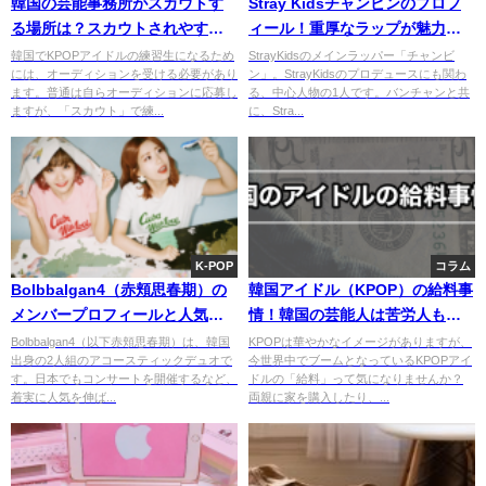
韓国の芸能事務所がスカウトす
Stray Kidsチャンビンのプロフ
る場所は？スカウトされやすい
ィール！重厚なラップが魅力の
条件を徹底解剖！
天才ラッパー。
韓国でKPOPアイドルの練習生になるため
StrayKidsのメインラッパー「チャンビ
には、オーディションを受ける必要があり
ン」。StrayKidsのプロデュースにも関わ
ます。普通は自らオーディションに応募し
る、中心人物の1人です。バンチャンと共
ますが、「スカウト」で練...
に、Stra...
K-POP
コラム
Bolbbalgan4（赤頬思春期）の
韓国アイドル（KPOP）の給料事
メンバープロフィールと人気お
情！韓国の芸能人は苦労人も多
すすめ曲を大公開！
い？
Bolbbalgan4（以下赤頬思春期）は、韓国
KPOPは華やかなイメージがありますが、
出身の2人組のアコースティックデュオで
今世界中でブームとなっているKPOPアイ
す。日本でもコンサートを開催するなど、
ドルの「給料」って気になりませんか？
着実に人気を伸ば...
両親に家を購入したり、...