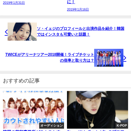
に！
2019年1月31日
2019年1月16日
ソ・イェジのプロフィールと出演作品を紹介！韓国
ではインスタも可愛いと話題！
TWICEがアリーナツアー2018開催！ライブチケット
の倍率と取り方は？
おすすめの記事
オーディション
K-POP