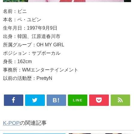
名前：ビニ
本名：ペ・ユビン
生年月日：1997年9月9日
出身：韓国、江原道春川市
所属グループ：OH MY GIRL
ポジション：サブボーカル
身長：162cm
事務所：WMエンターテインメント
以前の活動歴：PrettyN
LINE
K-POP
の関連記事