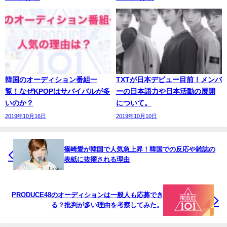
韓国のオーディション番組一
TXTが日本デビュー目前！メンバ
覧！なぜKPOPはサバイバルが多
ーの日本語力や日本活動の展開
いのか？
について。
2019年10月16日
2019年10月10日
篠崎愛が韓国で人気急上昇！韓国での反応や雑誌の
表紙に抜擢される理由
PRODUCE48のオーディションは一般人も応募でき
る？批判が多い理由を考察してみた。