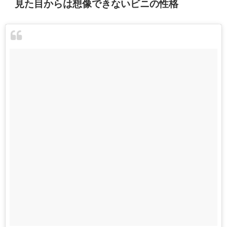
見た目からは想像できないビニの性格