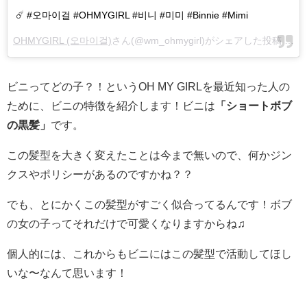
☄️ #오마이걸 #OHMYGIRL #비니 #미미 #Binnie #Mimi
OHMYGIRL (오마이걸)
さん(@wm_ohmygirl)がシェアした投稿 -
5月 
ビニってどの子？！というOH MY GIRLを最近知った人の
ために、ビニの特徴を紹介します！ビニは
「ショートボブ
の黒髪」
です。
この髪型を大きく変えたことは今まで無いので、何かジン
クスやポリシーがあるのですかね？？
でも、とにかくこの髪型がすごく似合ってるんです！ボブ
の女の子ってそれだけで可愛くなりますからね♫
個人的には、これからもビニにはこの髪型で活動してほし
いな〜なんて思います！