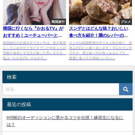
韓国旅行
グルメ
韓国に行くなら『かおるTV』が
スンデとはどんな味？おいしい
おすすめ！ユーチューバーとは
食べ方を紹介！隣のレバーの秘
思えぬ可愛さも注目！
密にも迫る！
韓国旅行の計画を立てるときは、何を参考
スンデは韓国料理の中でも人気が高く、日
にしていますか？ガイドブックやネットの
本人の口にも良く合います！そんなスンデ
情報を参考にする方が多いと思いますが、
ですが、実は食べ方が色々あるんです。
私は『かおるTV』をおすす...
普通に食べても美味しいスン...
検索
最近の投稿
HYBEのオーディションに受かるコツを伝授！練習生になるに
は？