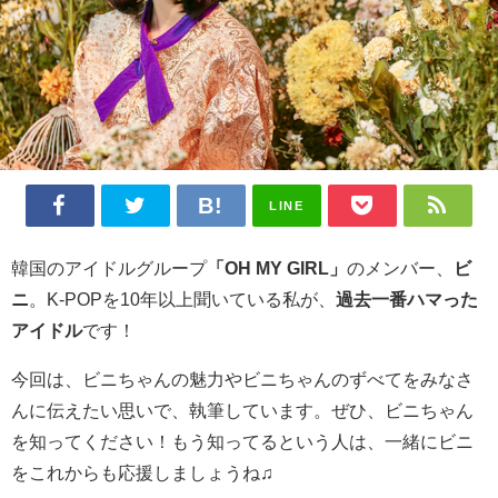
LINE
韓国のアイドルグループ
「OH MY GIRL」
のメンバー、
ビ
ニ
。K-POPを10年以上聞いている私が、
過去一番ハマった
アイドル
です！
今回は、ビニちゃんの魅力やビニちゃんのずべてをみなさ
んに伝えたい思いで、執筆しています。ぜひ、ビニちゃん
を知ってください！もう知ってるという人は、一緒にビニ
をこれからも応援しましょうね♫