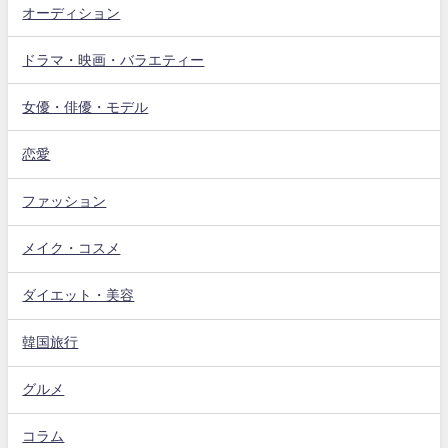
オーディション
ドラマ・映画・バラエティー
女優・俳優・モデル
恋愛
ファッション
メイク・コスメ
ダイエット・美容
韓国旅行
グルメ
コラム