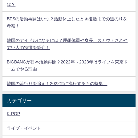
は？
BTSの活動再開はいつ？活動休止したとき復活までの道のりを
考察！
韓国のアイドルになるには？理想体重や身長、スカウトされや
すい人の特徴を紹介！
BIGBANGが日本活動再開？2022年～2023年はライブを東京ド
ームでやる理由
韓国の流行りを追え！2022年に流行するもの特集！
カテゴリー
K-POP
ライブ・イベント