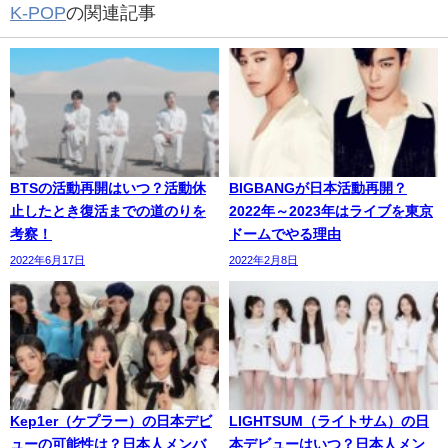
K-POP
の関連記事
BTSの活動再開はいつ？活動休
BIGBANGが日本活動再開？
止したとき復活までの道のりを
2022年～2023年はライブを東京
考察！
ドームでやる理由
2022年6月17日
2022年2月8日
Kep1er（ケプラー）の日本デビ
LIGHTSUM（ライトサム）の日
ューの可能性は？日本人メンバ
本デビューはいつ？日本人メン