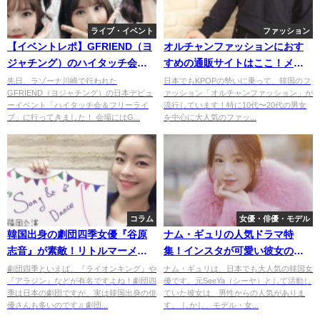
ライブ・イベント
ファッション
【イベントレポ】GFRIEND（ヨ
オルチャンファッションにおす
ジャチング）のハイタッチ会＆
すめの通販サイトはここ！メン
フリーライブに参戦！
ズもレディースも揃う！
先日、ラゾーナ川崎で行われた
日本でもKPOPの勢いに乗って、韓国のフ
GFRIEND（ヨジャチング）の日本デビュ
ァッション「オルチャンファッション」が
ーイベント「ハイタッチ会＆フリーライ
流行しています！特に10代〜20代の男女
ブ」に行ってきました！ 会場にはG...
を中心に大人気のファッ...
コラム
女優・俳優・モデル
韓国出身の劇団四季女優『谷原
ナム・ギュリの人気ドラマ特
志音』が素敵！リトルマーメイ
集！インスタが可愛い彼女のプ
ドでアリエルを演じる
ロフィールを大解剖！
劇団四季といえば、『ライオンキング』や
ナム・ギュリは、日本でも大人気の韓国女
『アラジン』などが有名ですよね！劇団四
優です。元SeeYa（シーヤ）として活動し
季は日本の劇団ですが、実は韓国出身の俳
ていた彼女は、男性からの人気がありま
優さんも多いのです♫ 劇団...
す。 しかし、モデル・女...