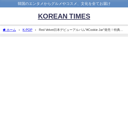
韓国のエンタメからグルメやコスメ、文化を全てお届け
KOREAN TIMES
ホーム
K-POP
Red Velvet日本デビューアルバム"#Cookie Jar"発売！特典会
や曲目は？