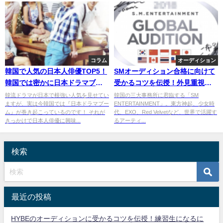
コラム
オーディション
韓国で人気の日本人俳優TOP5！
SMオーディション合格に向けて
韓国では密かに日本ドラマブー
受かるコツを伝授！外見重視と
ムが巻き起こっている！
いう噂は本当？
韓流ドラマが日本で根強い人気を見せてい
韓国の三大事務所に君臨する「SM
ますが、実は今韓国では『日本ドラマブー
ENTERTAINMENT」。東方神起、少女時
ム』が巻き起こっているのです！ それが
代、EXO、Red Velvetなど、世界で活躍す
きっかけで日本人俳優に興味...
るアーティ...
検索
最近の投稿
HYBEのオーディションに受かるコツを伝授！練習生になるに