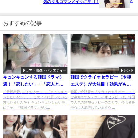
気のタルコマンメイクに注目！
おすすめの記事
ドラマ・映画・バラエティー
トレンド
キュンキュンする韓国ドラマ3
韓国でクライオセラピー（冷却
選！「恋したい」・「恋人と見
エステ）が大注目！効果がもの
たい」ときにおすすめの作品
すごいって本当？
「最近恋愛してないな〜」、「キュンキュ
韓国で今話題の『クライオセラピー』って
ンしたいな〜」。。このように思っている
ご存知ですか？クライオセラピーは、韓国
は？
方はいませんか？ キュンキュンしたい時
で人気の冷却セラピーのことで、今若者を
にこそ、『韓国ドラマ』がお...
中心に大流行しています☆ ...