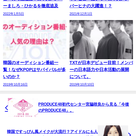
ーましろ・ひかるを徹底追及
バーヒナの大躍進！？
2022年1月5日
2021年12月1日
韓国のオーディション番組一
TXTが日本デビュー目前！メンバ
覧！なぜKPOPはサバイバルが多
ーの日本語力や日本活動の展開
いのか？
について。
2019年10月16日
2019年10月10日
PRODUCE48初代センター宮脇咲良から見る「今後
のPRODUCE48」。
韓国ですっぴん風メイクが大流行？アイドルにも人