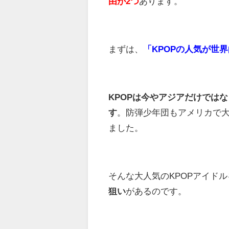
由が2つ
あります。
まずは、
「
KPOPの人気が世
KPOPは今やアジアだけでは
す
。防弾少年団もアメリカで大
ました。
そんな大人気のKPOPアイド
狙い
があるのです。