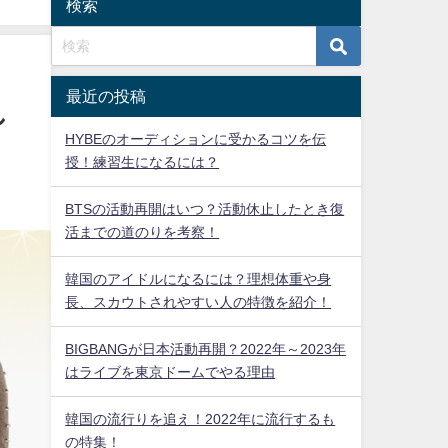
検索
最近の投稿
し
HYBEのオーディションに受かるコツを伝
授！練習生になるには？
BTSの活動再開はいつ？活動休止したとき復
活までの道のりを考察！
韓国のアイドルになるには？理想体重や身
長、スカウトされやすい人の特徴を紹介！
BIGBANGが日本活動再開？2022年～2023年
はライブを東京ドームでやる理由
韓国の流行りを追え！2022年に流行するも
の特集！