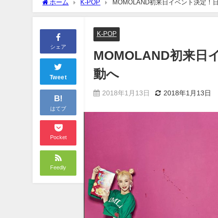
ホーム
K-POP
MOMOLAND初来日イベント決定
K-POP
シェア
MOMOLAND初来
動へ
Tweet
2018年1月13日
2018年1月13日
B!
はてブ
Pocket
Feedly