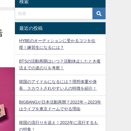
検索
最近の投稿
活
HYBEのオーディションに受かるコツを伝
授！練習生になるには？
BTSの活動再開はいつ？活動休止したとき復
活までの道のりを考察！
韓国のアイドルになるには？理想体重や身
長、スカウトされやすい人の特徴を紹介！
BIGBANGが日本活動再開？2022年～2023年
はライブを東京ドームでやる理由
韓国の流行りを追え！2022年に流行するも
の特集！