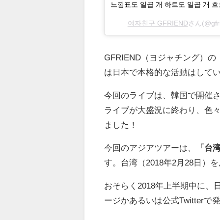
느낌표도 일곱 개 하트도 일곱 개 흐흐
여자친구 GFRIEND
さん(@gfr
GFRIEND（ヨジャチング）の
は日本で本格的な活動はして
今回のライブは、韓国で開催
ライブが大盛況に終わり、色
ました！
今回のアジアツアーは、
「台
す。台湾（2018年2月28日
おそらく2018年上半期中に
ージかあるいは公式Twitte