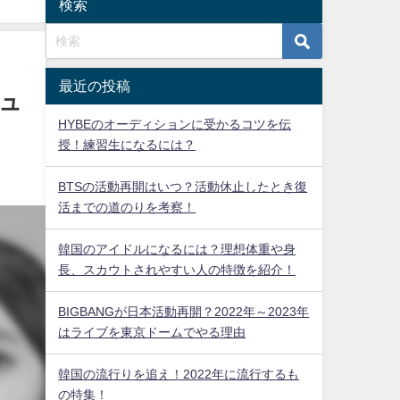
検索
最近の投稿
ビュ
HYBEのオーディションに受かるコツを伝
授！練習生になるには？
BTSの活動再開はいつ？活動休止したとき復
活までの道のりを考察！
韓国のアイドルになるには？理想体重や身
長、スカウトされやすい人の特徴を紹介！
BIGBANGが日本活動再開？2022年～2023年
はライブを東京ドームでやる理由
韓国の流行りを追え！2022年に流行するも
の特集！