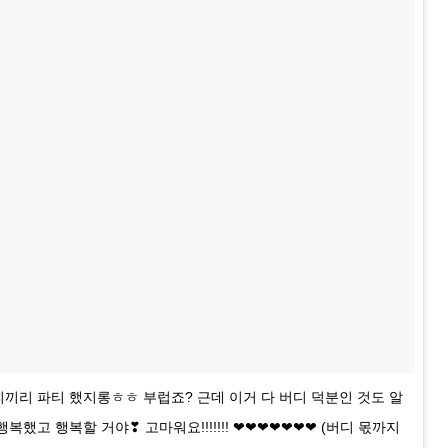
리끼리 파티 했지롱ㅎㅎ 부럽죠? 근데 이거 다 버디 덕분인 것도 알
복했고 행복할 거야❣ 고마워요!!!!!!! ❤❤❤❤❤❤❤ (버디 몫까지