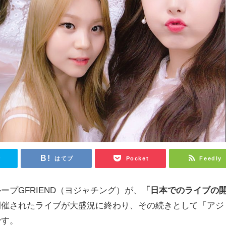
r
はてブ
Pocket
Feedly
プGFRIEND（ヨジャチング）が、
「日本でのライブの
開催されたライブが大盛況に終わり、その続きとして「アジ
です。