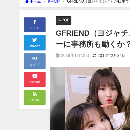
ホーム
K-POP
GFRIEND（ヨジャチング）が日
K-POP
シェア
GFRIEND（ヨジ
ーに事務所も動くか
Tweet
2018年1月12日
2018年2月24日
B!
はてブ
Pocket
Feedly