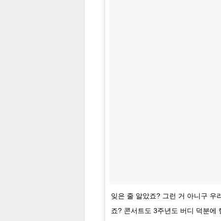
잊은 줄 알았죠? 그런 거 아니구 우
죠? 콘서트도 3주년도 버디 덕분에 행