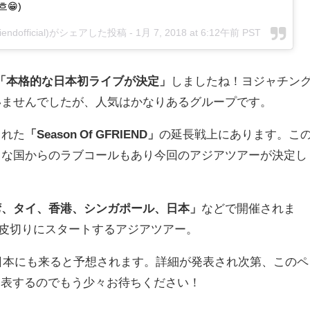
😁)
iendofficial)がシェアした投稿 -
1月 7, 2018 at 6:12午前 PST
「本格的な日本初ライブが決定」
しましたね！ヨジャチン
いませんでしたが、人気はかなりあるグループです。
された
「Season Of GFRIEND」
の延長戦上にあります。こ
々な国からのラブコールもあり今回のアジアツアーが決定し
湾、タイ、香港、シンガポール、日本」
などで開催されま
）を皮切りにスタートするアジアツアー。
、日本にも来ると予想されます。詳細が発表され次第、このペ
rで発表するのでもう少々お待ちください！