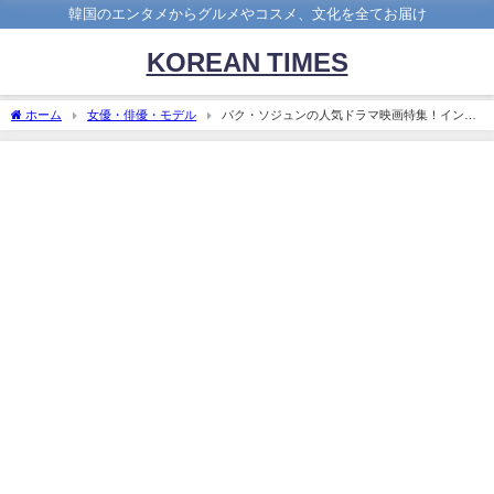
韓国のエンタメからグルメやコスメ、文化を全てお届け
KOREAN TIMES
ホーム
女優・俳優・モデル
パク・ソジュンの人気ドラマ映画特集！インス
タでのイケメンショットも大公開！