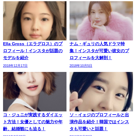
Ella Gross（エラグロス）のプ
ナム・ギュリの人気ドラマ特
ロフィール！インスタが話題の
集！インスタが可愛い彼女のプ
モデルを紹介
ロフィールを大解剖！
2018年12月17日
2018年10月5日
コ・ジュニが実践するダイエッ
ソ・イェジのプロフィールと出
ト方法！女優としての魅力や年
演作品を紹介！韓国ではインス
齢、結婚観にも迫る！
タも可愛いと話題！