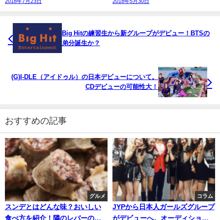
2018年7月23日
2018年5月30日
Big Hitの練習生から新グループがデビュー！BTSの
弟分誕生か？
(G)I-DLE（アイドゥル）の日本デビューについて。
CDデビューの可能性大！
おすすめの記事
グルメ
コラム
スンデとはどんな味？おいしい
JYPから日本人ガールズグループ
食べ方を紹介！隣のレバーの秘
がデビューへ。オーディション