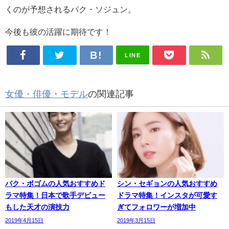
くのが予想されるパク・ソジュン。
今後も彼の活躍に期待です！
LINE
女優・俳優・モデル
の関連記事
パク・ボゴムの人気おすすめド
シン・セギョンの人気おすすめ
ラマ特集！日本で歌手デビュー
ドラマ特集！インスタが可愛す
もした天才の演技力
ぎてフォロワーが増加中
2019年4月15日
2019年3月15日