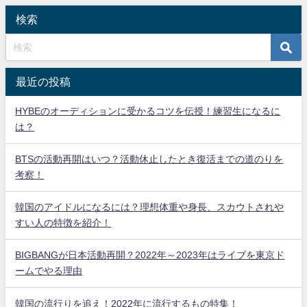
検索
最近の投稿
HYBEのオーディションに受かるコツを伝授！練習生になるに
は？
BTSの活動再開はいつ？活動休止したとき復活までの道のりを
考察！
韓国のアイドルになるには？理想体重や身長、スカウトされや
すい人の特徴を紹介！
BIGBANGが日本活動再開？2022年～2023年はライブを東京ド
ームでやる理由
韓国の流行りを追え！2022年に流行するもの特集！