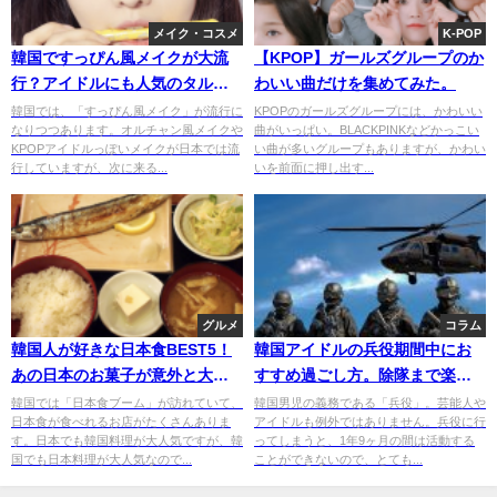
メイク・コスメ
K-POP
韓国ですっぴん風メイクが大流
【KPOP】ガールズグループのか
行？アイドルにも人気のタルコ
わいい曲だけを集めてみた。
マンメイクに注目！
韓国では、「すっぴん風メイク」が流行に
KPOPのガールズグループには、かわいい
なりつつあります。オルチャン風メイクや
曲がいっぱい。BLACKPINKなどかっこい
KPOPアイドルっぽいメイクが日本では流
い曲が多いグループもありますが、かわい
行していますが、次に来る...
いを前面に押し出す...
グルメ
コラム
韓国人が好きな日本食BEST5！
韓国アイドルの兵役期間中にお
あの日本のお菓子が意外と大人
すすめ過ごし方。除隊まで楽し
気！？
く過ごすには？
韓国では「日本食ブーム」が訪れていて、
韓国男児の義務である「兵役」。芸能人や
日本食が食べれるお店がたくさんありま
アイドルも例外ではありません。兵役に行
す。日本でも韓国料理が大人気ですが、韓
ってしまうと、1年9ヶ月の間は活動する
国でも日本料理が大人気なので...
ことができないので、とても...