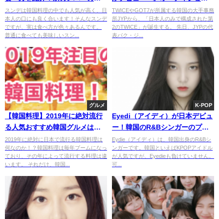
密にも迫る！
開催か？
スンデは韓国料理の中でも人気が高く、日
TWICEやGOT7が所属する韓国の大手事務
本人の口にも良く合います！そんなスンデ
所JYPから、「日本人のみで構成された第
ですが、実は食べ方が色々あるんです。
2のTWICE」が誕生する。 先日、JYPの代
普通に食べても美味しいスン...
表パク・ジ...
グルメ
K-POP
【韓国料理】2019年に絶対流行
Eyedi（アイディ）が日本デビュ
る人気おすすめ韓国グルメはこ
ー！韓国のR&Bシンガーのプロ
れだ！
フィールとおすすめ曲を紹介！
2019年に絶対に日本で流行る韓国料理は
Eydie（アイディ）は、韓国出身のR&Bシ
何なのか！？韓国料理は毎年ブームになっ
ンガーです。韓国といえばKPOPアイドル
ており、その年によって流行する料理は違
が人気ですが、Eyedieも負けていません。
います。 それだけ、韓国...
可...