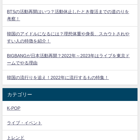
BTSの活動再開はいつ？活動休止したとき復活までの道のりを
考察！
韓国のアイドルになるには？理想体重や身長、スカウトされや
すい人の特徴を紹介！
BIGBANGが日本活動再開？2022年～2023年はライブを東京ド
ームでやる理由
韓国の流行りを追え！2022年に流行するもの特集！
カテゴリー
K-POP
ライブ・イベント
トレンド