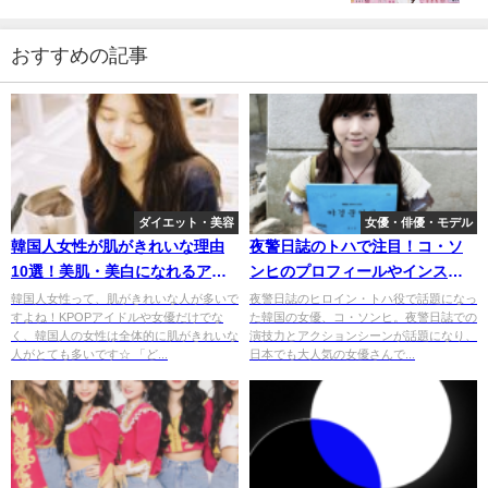
おすすめの記事
ダイエット・美容
女優・俳優・モデル
韓国人女性が肌がきれいな理由
夜警日誌のトハで注目！コ・ソ
10選！美肌・美白になれるアイ
ンヒのプロフィールやインスタ
テムも紹介
から魅力を大解剖！
韓国人女性って、肌がきれいな人が多いで
夜警日誌のヒロイン・トハ役で話題になっ
すよね！KPOPアイドルや女優だけでな
た韓国の女優、コ・ソンヒ。夜警日誌での
く、韓国人の女性は全体的に肌がきれいな
演技力とアクションシーンが話題になり、
人がとても多いです☆ 「ど...
日本でも大人気の女優さんで...