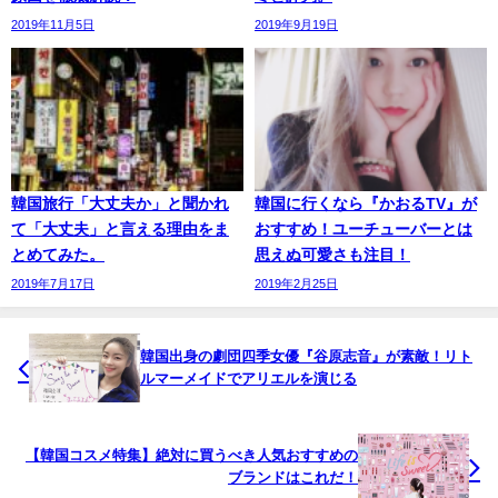
2019年11月5日
2019年9月19日
韓国旅行「大丈夫か」と聞かれ
韓国に行くなら『かおるTV』が
て「大丈夫」と言える理由をま
おすすめ！ユーチューバーとは
とめてみた。
思えぬ可愛さも注目！
2019年7月17日
2019年2月25日
韓国出身の劇団四季女優『谷原志音』が素敵！リト
ルマーメイドでアリエルを演じる
【韓国コスメ特集】絶対に買うべき人気おすすめの
ブランドはこれだ！