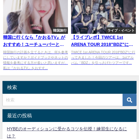
韓国旅行
ライブ・イベント
韓国に行くなら『かおるTV』が
【ライブレポ】TWICE 1st
おすすめ！ユーチューバーとは
ARENA TOUR 2018"BDZ"に行
思えぬ可愛さも注目！
ってきた。
韓国旅行の計画を立てるときは、何を参考
TWICE 1st ARENA TOUR 2018"BDZ"に行
にしていますか？ガイドブックやネットの
ってきました！今回のツアーは、1stアル
情報を参考にする方が多いと思いますが、
バム「BDZ」を引っさげたツアーです...
私は『かおるTV』をおすす...
検索
最近の投稿
HYBEのオーディションに受かるコツを伝授！練習生になるに
は？