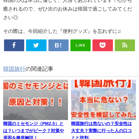
韓国の人は本当に優しく、人情であふれています！心から
癒されるので、ぜひ次のお休みは韓国で過ごしてみてくだ
さい◎
その際は、今回紹介した『便利グッズ』を忘れずに♫
LINE
韓国旅行
の関連記事
韓国のミセモンジ（PM2.5）と
韓国旅行は危ないの？安全性は
は？いつまでがピーク？対策や
大丈夫？実際に行った人の口コ
原因を徹底解説！
ミと評判。