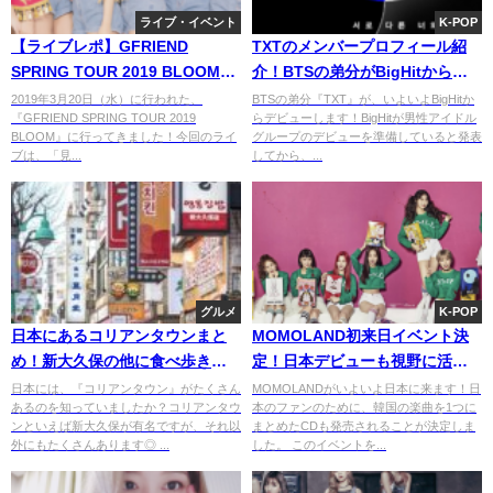
ライブ・イベント
K-POP
【ライブレポ】GFRIEND
TXTのメンバープロフィール紹
SPRING TOUR 2019 BLOOMに
介！BTSの弟分がBigHitからデ
行ってきた！セトリとメンバー
ビュー
2019年3月20日（水）に行われた、
BTSの弟分『TXT』が、いよいよBigHitか
『GFRIEND SPRING TOUR 2019
らデビューします！BigHitが男性アイドル
の様子をレポート
BLOOM』に行ってきました！今回のライ
グループのデビューを準備していると発表
ブは、「見...
してから、...
グルメ
K-POP
日本にあるコリアンタウンまと
MOMOLAND初来日イベント決
め！新大久保の他に食べ歩きで
定！日本デビューも視野に活動
きるスポットを紹介
へ
日本には、『コリアンタウン』がたくさん
MOMOLANDがいよいよ日本に来ます！日
あるのを知っていましたか？コリアンタウ
本のファンのために、韓国の楽曲を1つに
ンといえば新大久保が有名ですが、それ以
まとめたCDも発売されることが決定しま
外にもたくさんあります◎ ...
した。 このイベントを...