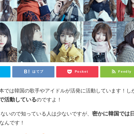
r
はてブ
Pocket
Feedly
日本では韓国の歌手やアイドルが活発に活動しています！し
で活動している
のですよ！
らないので知っている人は少ないですが、
密かに韓国では
なんです！