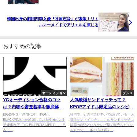
韓国出身の劇団四季女優『谷原志音』が素敵！リト
ルマーメイドでアリエルを演じる
おすすめの記事
オーディション
グルメ
YGオーディション合格のコツ
人気歌謡サンドイッチって？
は？内容や審査基準を徹底解
KPOPアイドル限定品のレシピと
剖！
作り方も紹介！
BIGBANG、WINNER 、iKON、
韓国で、ものすごい勢いで売れている「人
BLACKPINKらが所属している韓国の大手
気歌サンドイッチ」。このサンドイッチは
芸能事務所『YG ENTERTAIMENT』。 日
韓国のSBSというテレビ局で販売されてい
本に...
るもので、一般の方は買え...