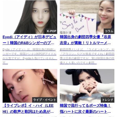
K-POP
コラム
Eyedi（アイディ）が日本デビュ
韓国出身の劇団四季女優『谷原
ー！韓国のR&Bシンガーのプロ
志音』が素敵！リトルマーメイ
フィールとおすすめ曲を紹介！
ドでアリエルを演じる
Eydie（アイディ）は、韓国出身のR&Bシ
劇団四季といえば、『ライオンキング』や
ンガーです。韓国といえばKPOPアイドル
『アラジン』などが有名ですよね！劇団四
が人気ですが、Eyedieも負けていません。
季は日本の劇団ですが、実は韓国出身の俳
可...
優さんも多いのです♫ 劇団...
ライブ・イベント
トレンド
【ライブレポ】イ・ハイ（LEE
韓国で流行ってるポーズ特集！
HI）の歌声と歌詞はため息が出
指ハートに次ぐ最新のハートポ