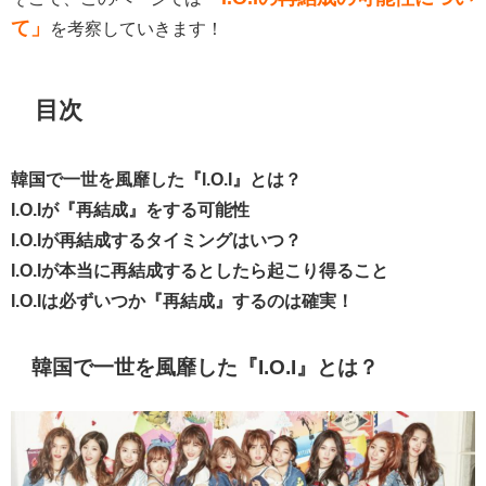
て」
を考察していきます！
目次
韓国で一世を風靡した『I.O.I』とは？
I.O.Iが『再結成』をする可能性
I.O.Iが再結成するタイミングはいつ？
I.O.Iが本当に再結成するとしたら起こり得ること
I.O.Iは必ずいつか『再結成』するのは確実！
韓国で一世を風靡した『I.O.I』とは？