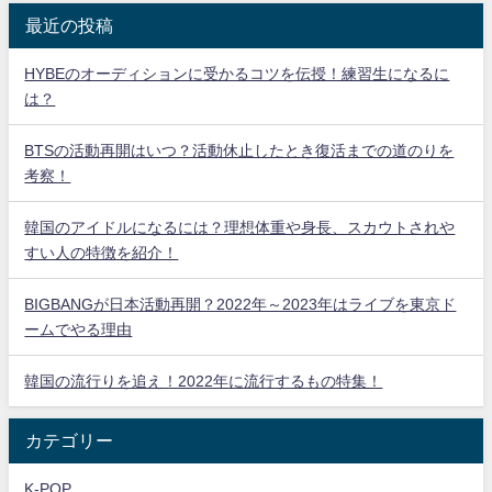
最近の投稿
HYBEのオーディションに受かるコツを伝授！練習生になるに
は？
BTSの活動再開はいつ？活動休止したとき復活までの道のりを
考察！
韓国のアイドルになるには？理想体重や身長、スカウトされや
すい人の特徴を紹介！
BIGBANGが日本活動再開？2022年～2023年はライブを東京ド
ームでやる理由
韓国の流行りを追え！2022年に流行するもの特集！
カテゴリー
K-POP