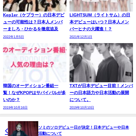
Kep1er（ケプラー）の日本デビ
LIGHTSUM（ライトサム）の日
ューの可能性は？日本人メンバ
本デビューはいつ？日本人メン
ーましろ・ひかるを徹底追及
バーヒナの大躍進！？
2022年1月5日
2021年12月1日
韓国のオーディション番組一
TXTが日本デビュー目前！メンバ
覧！なぜKPOPはサバイバルが多
ーの日本語力や日本活動の展開
いのか？
について。
2019年10月16日
2019年10月10日
ソミのソロデビュー日が決定！日本デビューや日本
活動について