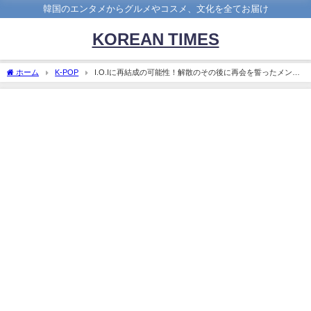
韓国のエンタメからグルメやコスメ、文化を全てお届け
KOREAN TIMES
ホーム
K-POP
I.O.Iに再結成の可能性！解散のその後に再会を誓ったメンバ
ーたち