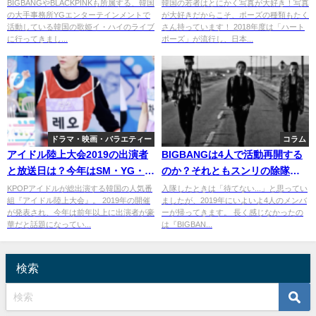
るほど素晴らしい。
ーズは？
BIGBANGやBLACKPINKも所属する、韓国
韓国の若者はとにかく写真が大好き！写真
の大手事務所YGエンターテインメントで
が大好きだからこそ、ポーズの種類もたく
活動している韓国の歌姫イ・ハイのライブ
さん持っています！ 2018年度は「ハート
に行ってきまし...
ポーズ」が流行し、日本...
ドラマ・映画・バラエティー
コラム
アイドル陸上大会2019の出演者
BIGBANGは4人で活動再開する
と放送日は？今年はSM・YG・
のか？それともスンリの除隊を
JYPが総出演！
待つのか
KPOPアイドルが総出演する韓国の人気番
入隊したときは「待てない...」と思ってい
組『アイドル陸上大会』。 2019年の開催
ましたが、2019年にいよいよ4人のメンバ
が発表され、今年は前年以上に出演者が豪
ーが帰ってきます。 長く感じなかったの
華だと話題になってい...
は『BIGBAN...
検索