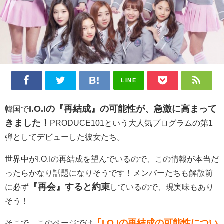
LINE
I.O.Iの『再結成』の可能性が、急激に高まって
韓国で
きました！
PRODUCE101という大人気プログラムの第1
弾としてデビューした彼女たち。
世界中がI.O.Iの再結成を望んでいるので、この情報が本当だ
ったらかなり話題になりそうです！メンバーたちも解散前
『再会』すると約束
に必ず
しているので、現実味もあり
そう！
「I.O.Iの再結成の可能性につい
そこで、このページでは