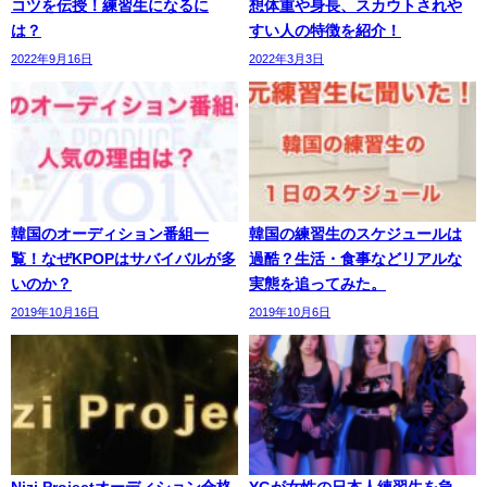
コツを伝授！練習生になるに
想体重や身長、スカウトされや
は？
すい人の特徴を紹介！
2022年9月16日
2022年3月3日
韓国のオーディション番組一
韓国の練習生のスケジュールは
覧！なぜKPOPはサバイバルが多
過酷？生活・食事などリアルな
いのか？
実態を追ってみた。
2019年10月16日
2019年10月6日
Nizi Projectオーディション合格
YGが女性の日本人練習生を急