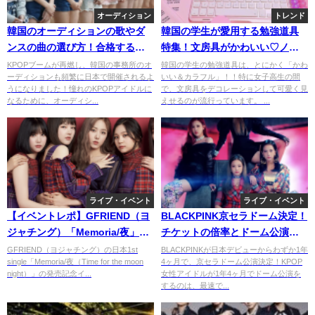
オーディション
トレンド
韓国のオーディションの歌やダ
韓国の学生が愛用する勉強道具
ンスの曲の選び方！合格するた
特集！文房具がかわいい♡ノー
めの選曲とは？
トもカラフル♬
KPOPブームが再燃し、韓国の事務所のオ
韓国の学生の勉強道具は、とにかく「かわ
ーディションも頻繁に日本で開催されるよ
いい＆カラフル」！！特に女子高生の間
うになりました！憧れのKPOPアイドルに
で、文房具をデコレーションして可愛く見
なるために、オーディシ...
えせるのが流行っています。 ...
ライブ・イベント
ライブ・イベント
【イベントレポ】GFRIEND（ヨ
BLACKPINK京セラドーム決定！
ジャチング）「Memoria/夜」発
チケットの倍率とドーム公演の
売記念フリーライブ&ハイタッチ
理由。
GFRIEND（ヨジャチング）の日本1st
BLACKPINKが日本デビューからわずか1年
single「Memoria/夜（Time for the moon
4ヶ月で、京セラドーム公演決定！KPOP
会に行ってきた！
night）」の発売記念イ...
女性アイドルが1年4ヶ月でドーム公演を
するのは、最速で...