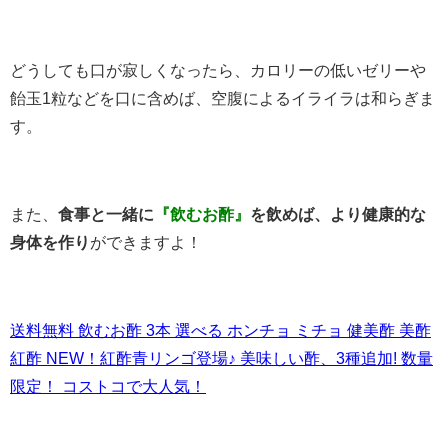
どうしても口が寂しくなったら、カロリーの低いゼリーや
飴玉1粒などを口に含めば、空腹によるイライラは和らぎま
す。
また、
食事と一緒に
『飲むお酢』
を飲めば、より健康的な
身体を作り
ができますよ！
送料無料 飲むお酢 3本 選べる ホンチョ ミチョ 健美酢 美酢
紅酢 NEW！紅酢青リンゴ登場♪ 美味しい酢、3種追加! 数量
限定！ コストコで大人気！