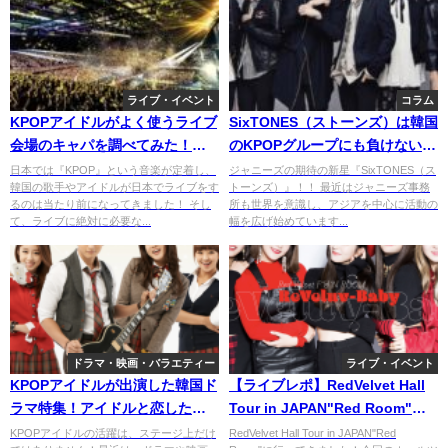
ライブ・イベント
コラム
KPOPアイドルがよく使うライブ
SixTONES（ストーンズ）は韓国
会場のキャパを調べてみた！
のKPOPグループにも負けない？
（関東編）
メンバープロフィールや魅力を
日本では『KPOP』という音楽が定着し、
ジャニーズの期待の新星『SixTONES（ス
韓国の歌手やアイドルが日本でライブをす
トーンズ）』！！ 最近はジャニーズ事務
紹介！
るのは当たり前になってきました！ そし
所も世界を意識し、アジアを中心に活動の
て、ライブに絶対に必要な...
幅を広げ始めています...
ドラマ・映画・バラエティー
ライブ・イベント
KPOPアイドルが出演した韓国ド
【ライブレポ】RedVelvet Hall
ラマ特集！アイドルと恋した気
Tour in JAPAN"Red Room"セ
分にも！？
トリもグッズも最高。
KPOPアイドルの活躍は、ステージ上だけ
RedVelvet Hall Tour in JAPAN"Red