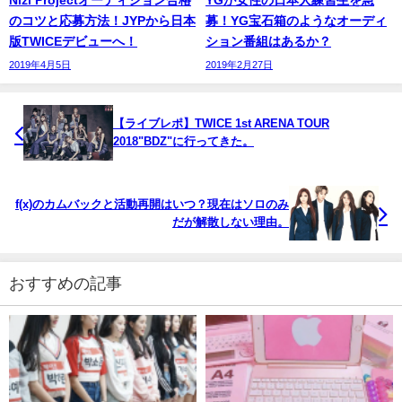
のコツと応募方法！JYPから日本
募！YG宝石箱のようなオーディ
版TWICEデビューへ！
ション番組はあるか？
2019年4月5日
2019年2月27日
【ライブレポ】TWICE 1st ARENA TOUR
2018"BDZ"に行ってきた。
f(x)のカムバックと活動再開はいつ？現在はソロのみ
だが解散しない理由。
おすすめの記事