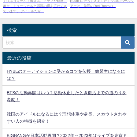
ではありません！最近は、ドラマや映画、
Room"に行ってきました！今回のホールツ
舞台、ミュージカルと活躍の場を広げてき
アーは、前回のRed Roomの...
ています。 アイドルだか...
検索
最近の投稿
HYBEのオーディションに受かるコツを伝授！練習生になるに
は？
BTSの活動再開はいつ？活動休止したとき復活までの道のりを
考察！
韓国のアイドルになるには？理想体重や身長、スカウトされや
すい人の特徴を紹介！
BIGBANGが日本活動再開？2022年～2023年はライブを東京ド