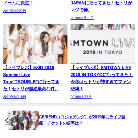
ドームに決定！
JAPANに行ってきた！セトリが
マジで神。
2019年9月27日
2019年8月22日
【ライブレポ】EXID 2019
【ライブレポ】SMTOWN LIVE
Summer Live
2019 IN TOKYOに行ってきた！
Tour"TROUBLE"に行ってき
今年はセトリが神すぎてファン
た！セトリが超絶最高な件。
悲鳴！
2019年8月18日
2019年8月5日
GFRIEND（ヨジャチング）が2019年にライブ開
催！チケットの倍率は？