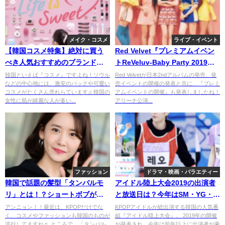
メイク・コスメ
ライブ・イベント
【韓国コスメ特集】絶対に買う
Red Velvet『プレミアムイベン
べき人気おすすめのブランドは
トReVeluv-Baby Party 2019』
これだ！
のチケット倍率は？
韓国といえば『コスメ』ですよね！ソウル
Red Velvetが日本2ndアルバムの発売、発
などの中心地には、激安のパックや可愛い
売イベントの開催の発表と共に、『プレミ
コスメがたくさん売れらています♫ 韓国の
アムイベントの開催』も発表しましたね！
女性に肌が綺麗な人が多い...
アリーナ公演...
ファッション
ドラマ・映画・バラエティー
韓国で話題の髪型「タンバルモ
アイドル陸上大会2019の出演者
リ」とは！？ショートボブがお
と放送日は？今年はSM・YG・
しゃれ女子に大人気！
JYPが総出演！
アンニョン！！最近は、KPOPだけでな
KPOPアイドルが総出演する韓国の人気番
く、コスメやファッションも韓国のものが
組『アイドル陸上大会』。 2019年の開催
流行してますね♬ ところで、「タンバル
が発表され、今年は前年以上に出演者が豪