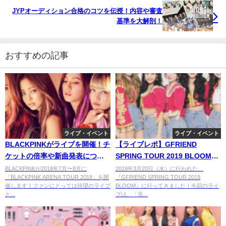
JYPオーディション合格のコツを伝授！内容や審査
基準を大解剖！
おすすめの記事
ライブ・イベント
ライブ・イベント
BLACKPINKがライブを開催！チ
【ライブレポ】GFRIEND
ケットの倍率や新曲発表につい
SPRING TOUR 2019 BLOOMに
て。
行ってきた！セトリとメンバー
BLACKPINKが2018年7月〜8月に
2019年3月20日（水）に行われた、
「BLACKPINK ARENA TOUR 2018」を開
『GFRIEND SPRING TOUR 2019
の様子をレポート
催します！ファンにとっては待望のライブ
BLOOM』に行ってきました！今回のライ
と...
ブは、「見...