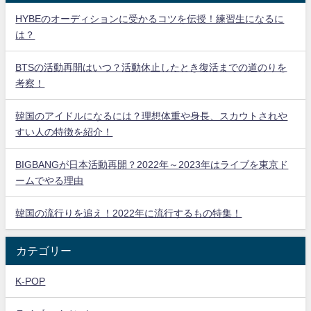
HYBEのオーディションに受かるコツを伝授！練習生になるに
は？
BTSの活動再開はいつ？活動休止したとき復活までの道のりを
考察！
韓国のアイドルになるには？理想体重や身長、スカウトされや
すい人の特徴を紹介！
BIGBANGが日本活動再開？2022年～2023年はライブを東京ド
ームでやる理由
韓国の流行りを追え！2022年に流行するもの特集！
カテゴリー
K-POP