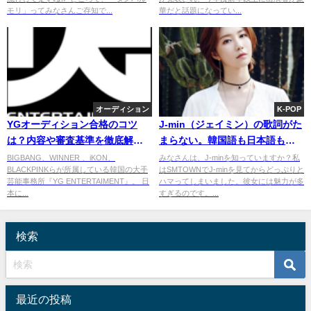
モリ」ってみなさんご存知で...
華だと話題になってい...
オーディション
K-POP
YGオーディション合格のコツ
J-min（ジェイミン）の歌詞がた
は？内容や審査基準を徹底解
まらない。韓国語も日本語も堪
剖！
能な歌姫のおすすめ曲とプロフ
BIGBANG、WINNER 、iKON、
みなさんは、J-minを知っていますか？私
BLACKPINKらが所属している韓国の大手
はSMTOWNでJ-minを見てからどっぷりと
ィール
芸能事務所『YG ENTERTAIMENT』。 日
ハマってしまいました。彼女には魅力が多
本に...
すぎるのです。...
検索
最近の投稿