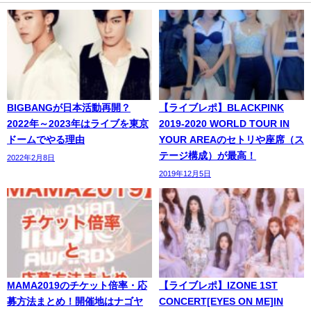
BIGBANGが日本活動再開？
【ライブレポ】BLACKPINK
2022年～2023年はライブを東京
2019-2020 WORLD TOUR IN
ドームでやる理由
YOUR AREAのセトリや座席（ス
テージ構成）が最高！
2022年2月8日
2019年12月5日
MAMA2019のチケット倍率・応
【ライブレポ】IZONE 1ST
募方法まとめ！開催地はナゴヤ
CONCERT[EYES ON ME]IN