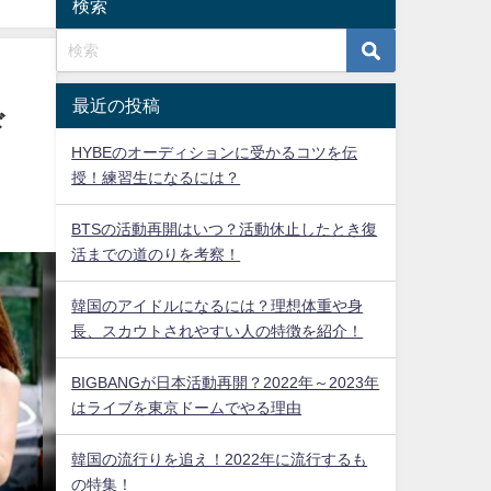
検索
最近の投稿
ド
HYBEのオーディションに受かるコツを伝
授！練習生になるには？
BTSの活動再開はいつ？活動休止したとき復
活までの道のりを考察！
韓国のアイドルになるには？理想体重や身
長、スカウトされやすい人の特徴を紹介！
BIGBANGが日本活動再開？2022年～2023年
はライブを東京ドームでやる理由
韓国の流行りを追え！2022年に流行するも
の特集！