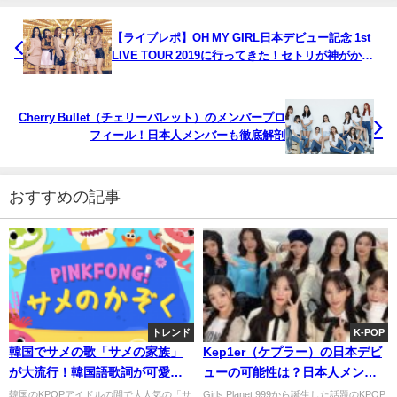
【ライブレポ】OH MY GIRL日本デビュー記念 1st
LIVE TOUR 2019に行ってきた！セトリが神がかっ
た素敵な空間。
Cherry Bullet（チェリーバレット）のメンバープロ
フィール！日本人メンバーも徹底解剖
おすすめの記事
トレンド
K-POP
韓国でサメの歌「サメの家族」
Kep1er（ケプラー）の日本デビ
が大流行！韓国語歌詞が可愛く
ューの可能性は？日本人メンバ
ておすすめ！
ーましろ・ひかるを徹底追及
韓国のKPOPアイドルの間で大人気の「サ
Girls Planet 999から誕生した話題のKPOP