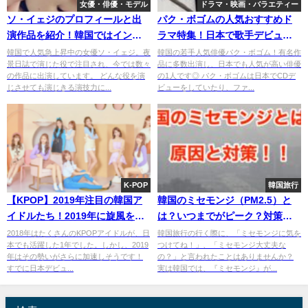
女優・俳優・モデル
ドラマ・映画・バラエティー
ソ・イェジのプロフィールと出
パク・ボゴムの人気おすすめド
演作品を紹介！韓国ではインス
ラマ特集！日本で歌手デビュー
タも可愛いと話題！
もした天才の演技力
韓国で人気急上昇中の女優ソ・イェジ。夜
韓国の若手人気俳優パク・ボゴム！有名作
景日誌で演じた役で注目され、今では数々
品に多数出演し、日本でも人気が高い俳優
の作品に出演しています。 どんな役を演
の1人です◎ パク・ボゴムは日本でCDデ
じさせても演じきる演技力に...
ビューをしていたり、ファ...
K-POP
韓国旅行
【KPOP】2019年注目の韓国ア
韓国のミセモンジ（PM2.5）と
イドルたち！2019年に旋風を巻
は？いつまでがピーク？対策や
き起こすのは？
原因を徹底解説！
2018年はたくさんのKPOPアイドルが、日
韓国旅行の行く際に、「ミセモンジに気を
本でも活躍した1年でした。しかし、2019
つけてね！」、「ミセモンジ大丈夫な
年はその勢いがさらに加速しそうです！
の？」と言われたことはありませんか？
すでに日本デビュ...
実は韓国では、『ミセモンジ』が...