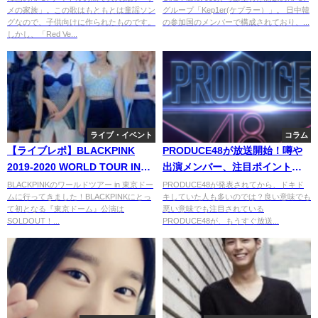
メの家族」。この歌はもともとは童謡ソン
グループ「Kep1er(ケプラー）」。 日中韓
グなので、子供向けに作られたものです。
の参加国のメンバーで構成されており、...
しかし、「Red Ve...
ライブ・イベント
コラム
【ライブレポ】BLACKPINK
PRODUCE48が放送開始！噂や
2019-2020 WORLD TOUR IN
出演メンバー、注目ポイントに
YOUR AREAのセトリや座席（ス
ついて。
BLACKPINKのワールドツアー in 東京ドー
PRODUCE48が発表されてから、ドキド
ムに行ってきました！BLACKPINKにとっ
キしていた人も多いのでは？良い意味でも
テージ構成）が最高！
て初となる『東京ドーム』公演は
悪い意味でも注目されている
SOLDOUT！...
PRODUCE48が、もうすぐ放送...