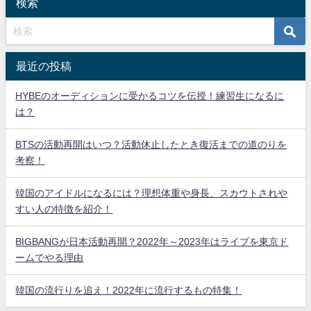
検索
最近の投稿
HYBEのオーディションに受かるコツを伝授！練習生になるに
は？
BTSの活動再開はいつ？活動休止したとき復活までの道のりを
考察！
韓国のアイドルになるには？理想体重や身長、スカウトされや
すい人の特徴を紹介！
BIGBANGが日本活動再開？2022年～2023年はライブを東京ド
ームでやる理由
韓国の流行りを追え！2022年に流行するもの特集！