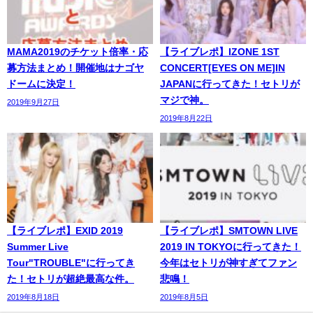
MAMA2019のチケット倍率・応
【ライブレポ】IZONE 1ST
募方法まとめ！開催地はナゴヤ
CONCERT[EYES ON ME]IN
ドームに決定！
JAPANに行ってきた！セトリが
マジで神。
2019年9月27日
2019年8月22日
【ライブレポ】EXID 2019
【ライブレポ】SMTOWN LIVE
Summer Live
2019 IN TOKYOに行ってきた！
Tour"TROUBLE"に行ってき
今年はセトリが神すぎてファン
た！セトリが超絶最高な件。
悲鳴！
2019年8月18日
2019年8月5日