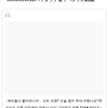
. 메리들이 좋아하니까... 슈트 모랜!! 오늘 엠카 무대 어땠나요?😙
오늘도 이른 아침부터 와줘서 넘넘 고마워요 커플 하뚜♥ 받아요~