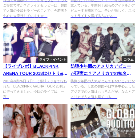
韓国で今話題の『クライオセラピー』って
韓国は、日本以上にアイドルが音楽市場を
ご存知ですか？クライオセラピーは、韓国
支えている。年間何十組ものアイドルがデ
で人気の冷却セラピーのことで、今若者を
ビューする韓国では、争いが激しく、スポ
中心に大流行しています☆ ...
ットライトを浴びるものもい...
ライブ・イベント
コラム
【ライブレポ】BLACKPINK
防弾少年団のアメリカデビュー
ARENA TOUR 2018はセトリ&構
が現実に？アメリカでの知名度
成も完璧な神ライブだった。
急上昇！人気が止まらない。
2018年8月26日（日）に幕張メッセで行わ
防弾少年団の人気がとんでもないことにな
れた「BLACKPINK ARENA TOUR 2018」
っている。母国の韓国や日本を中心とした
に行ってきました。今回のライブは、一
アジアでの人気はもちろんだが、なんとア
言...
メリカでも人気を得ている。...