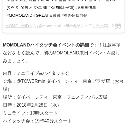
(아인이 옆에서 하트 해주실 메리 구함) . #모모랜드
#MOMOLAND #GREAT #뿜뿜 #엠카운트다운
MOMOLAND
さん(@momoland_official)がシェアした投稿 -
2月 8, 2018 at 2:30午前 PST
MOMOLANDハイタッチ会イベントの詳細
です！注意事項
などをよく読んで、初のMOMOLAND来日イベントを楽し
みましょう♫
内容：ミニライブ&ハイタッチ会
会場：@TOWERminiダイバーシティー東京プラザ店（お台
場）
場所：ダイバーシティー東京 フェスティバル広場
日時：2018年2月28日（水）
ミニライブ：19時スタート
ハイタッチ会：19時40分スタート