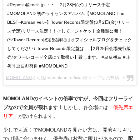
#Repost @jrock_jp ・・· . 2月28日(水)リリース予定
#MOMOLAND 初のライセンスアルバム【MOMOLAND The
BEST~Korean Ver.~】Tower Records限定盤(3月2日(金)リリー
ス予定)リリース決定！！そして、ジャケット全種類公開！
(※Tower Records限定盤)詳細はオフィシャルブログをチェック
してください♪ Tower Records限定盤は、【2月28日会場先行販
売/タワーレコード全店にて取扱い】致します。 #모모랜드 #타
워레코드한정판 #MOMOLAND
MOMOLAND
さん(@momoland_official)がシェアした投稿 -
2月 2, 2018 at 12:53午前 PST
MOMOLANDのイベントの倍率ですが、今回はフリーライ
ブなので全員が観れます！
しかし、各会場には
「優先席エ
リア」
が設けられます。
少しでも近くでMOMOLANDを見たい方は、開演ギリギリ
では間に合いません。優先券は枚数に限りがあるので、
配