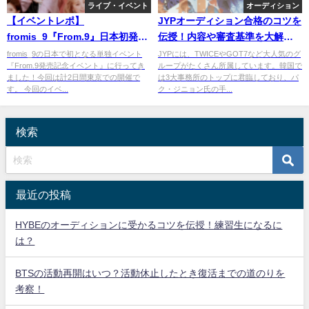
ライブ・イベント
オーディション
【イベントレポ】
JYPオーディション合格のコツを
fromis_9『From.9』日本初発売
伝授！内容や審査基準を大解
記念サイン&撮影会に行ってき
剖！
fromis_9の日本で初となる単独イベント
JYPには、TWICEやGOT7など大人気のグ
『From.9発売記念イベント』に行ってき
ループがたくさん所属しています。韓国で
た！
ました！今回は計2日間東京での開催で
は3大事務所のトップに君臨しており、パ
す。 今回のイベ...
ク・ジニョン氏の手...
検索
最近の投稿
HYBEのオーディションに受かるコツを伝授！練習生になるに
は？
BTSの活動再開はいつ？活動休止したとき復活までの道のりを
考察！