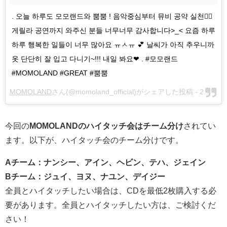
. 오늘 하루도 모모랜드와 뿜뿜 ! 음악중심부터 뮤비 공약 실천✌🏻
게릴라 공연까지 와주신 분들 너무너무 감사합니다>_< 요즘 하루
하루 행복한 일들이 너무 많아요 ㅠㅅㅠ 💕 날씨가 아직 추우니까
옷 단단히 잘 입고 다니기~!!! 내일 봐요❤ . #모모랜드
#MOMOLAND #GREAT #뿜뿜
MOMOLAND
さん(@momoland_official)がシェアした投稿 -
2月 3, 2018 at 4:47午前 PST
今回の
MOMOLANDのハイタッチ会はチーム分け
されてい
ます。以下が、ハイタッチ会のチーム分けです。
Aチーム：ナンシー、アイン、ヘビン、テハ、ジェイン
Bチーム：ジュイ、ヨヌ、ナユン、デイジー
全員とハイタッチしたい場合は、CDを最低2枚購入する必
要があります。全員とハイタッチしたい方は、ご検討くだ
さい！