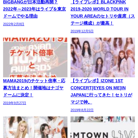
BIGBANGが日本活動再開？
【ライブレポ】BLACKPINK
2022年～2023年はライブを東京
2019-2020 WORLD TOUR IN
ドームでやる理由
YOUR AREAのセトリや座席（ス
テージ構成）が最高！
2022年2月8日
2019年12月5日
MAMA2019のチケット倍率・応
【ライブレポ】IZONE 1ST
募方法まとめ！開催地はナゴヤ
CONCERT[EYES ON ME]IN
ドームに決定！
JAPANに行ってきた！セトリが
マジで神。
2019年9月27日
2019年8月22日