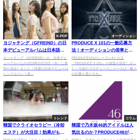
K-POP
オーディション
ヨジャチング（GFREIND）の日
PRODUCE X 101の一般応募方
本デビューアルバムは日本語歌
法！オーディションの倍率とシ
詞の曲が6曲も！
ーズン4の見どころも紹介
ヨジャチング（GFRIEND）の、日本デビ
PRODUCE101のシーズン4となる
ューアルバムが2018年5月23日（水）に発
『PRODUCE X 101』の放送が決定しまし
売が決定しました！待望の日本デビューは
た！今回のプロデュースシリーズは一般人
シングルという形...
の応募も受け入れ...
トレンド
コラム
韓国でクライオセラピー（冷却
韓国で乃木坂46的アイドルは人
エステ）が大注目！効果がもの
気出るのか？PRODUCE48が運
すごいって本当？
命を握る。