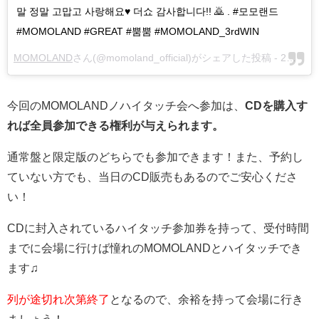
말 정말 고맙고 사랑해요♥ 더쇼 감사합니다!! 🙇 . #모모랜드
#MOMOLAND #GREAT #뿜뿜 #MOMOLAND_3rdWIN
MOMOLAND
さん(@momoland_official)がシェアした投稿 -
2月 6, 2018 at 3:53午前 PST
今回のMOMOLANDノハイタッチ会へ参加は、
CDを購入す
れば全員参加できる権利が与えられます。
通常盤と限定版のどちらでも参加できます！また、予約し
ていない方でも、当日のCD販売もあるのでご安心くださ
い！
CDに封入されているハイタッチ参加券を持って、受付時間
までに会場に行けば憧れのMOMOLANDとハイタッチでき
ます♫
列が途切れ次第終了
となるので、余裕を持って会場に行き
ましょう！