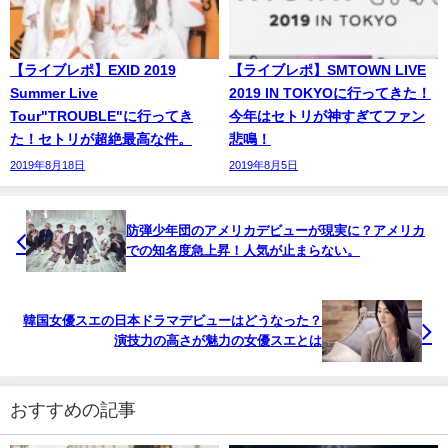
【ライブレポ】EXID 2019
【ライブレポ】SMTOWN LIVE
Summer Live
2019 IN TOKYOに行ってきた！
Tour"TROUBLE"に行ってき
今年はセトリが神すぎてファン
た！セトリが超絶最高な件。
悲鳴！
2019年8月18日
2019年8月5日
防弾少年団のアメリカデビューが現実に？アメリカ
での知名度急上昇！人気が止まらない。
韓国女優スエの日本ドラマデビューはどうなった？
演技力の高さが魅力の女優スエとは
おすすめの記事